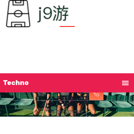
首页
了解
j9游
产品中心
公司简讯
立即致电!
公司服务
互动
九游会网页版
18454199202
公司简讯
首页
公司简讯