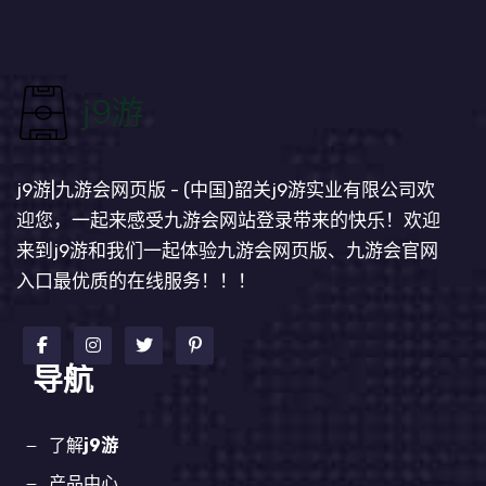
j9游|九游会网页版 - (中国)韶关j9游实业有限公司欢
迎您，一起来感受九游会网站登录带来的快乐！欢迎
来到j9游和我们一起体验九游会网页版、九游会官网
入口最优质的在线服务！！！
导航
了解
j9游
产品中心