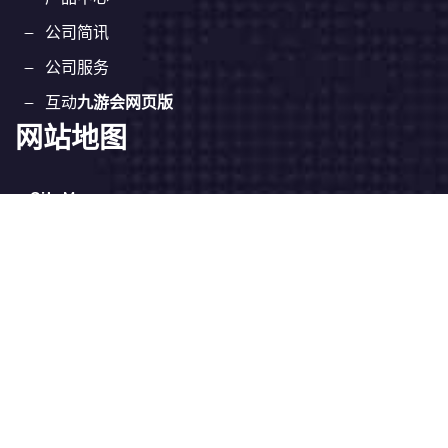
公司简讯
公司服务
互动
九游会网页版
网站地图
SiteMap
联系方式
18454199202
k8comdisreputable@att.net
中国(四川)自由贸易试验区广场路678号