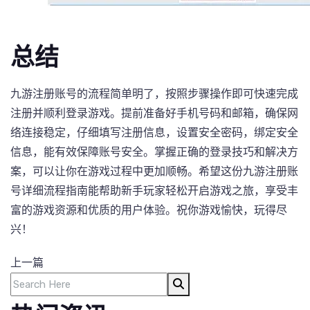
总结
九游注册账号的流程简单明了，按照步骤操作即可快速完成
注册并顺利登录游戏。提前准备好手机号码和邮箱，确保网
络连接稳定，仔细填写注册信息，设置安全密码，绑定安全
信息，能有效保障账号安全。掌握正确的登录技巧和解决方
案，可以让你在游戏过程中更加顺畅。希望这份九游注册账
号详细流程指南能帮助新手玩家轻松开启游戏之旅，享受丰
富的游戏资源和优质的用户体验。祝你游戏愉快，玩得尽
兴！
上一篇