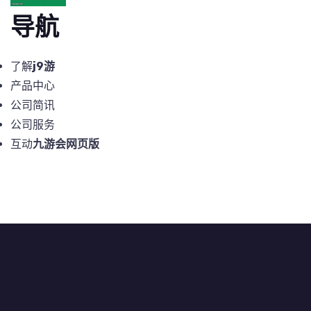
导航
了解
j9游
产品中心
公司简讯
公司服务
互动
九游会网页版