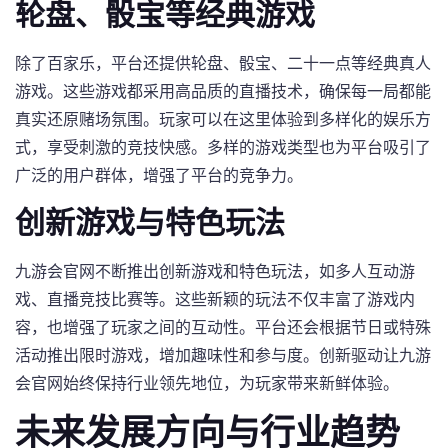
轮盘、骰宝等经典游戏
除了百家乐，平台还提供轮盘、骰宝、二十一点等经典真人
游戏。这些游戏都采用高品质的直播技术，确保每一局都能
真实还原赌场氛围。玩家可以在这里体验到多样化的娱乐方
式，享受刺激的竞技快感。多样的游戏类型也为平台吸引了
广泛的用户群体，增强了平台的竞争力。
创新游戏与特色玩法
九游会官网不断推出创新游戏和特色玩法，如多人互动游
戏、直播竞技比赛等。这些新颖的玩法不仅丰富了游戏内
容，也增强了玩家之间的互动性。平台还会根据节日或特殊
活动推出限时游戏，增加趣味性和参与度。创新驱动让九游
会官网始终保持行业领先地位，为玩家带来新鲜体验。
未来发展方向与行业趋势