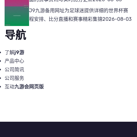
上一篇
热门资讯
九游与不莱梅娱乐官网入口：深度报道世界杯足
球赛最新战况与球队表现分析
2026-08-06
九游app官方正版下载光遇结合世界杯主题打造
创新体育娱乐内容深度融合
2026-08-05
九游ag网页版直接进入提供实时比分、赛况直
播，满足你对世界杯赛事的所有关注
2026-08-
04
J9游娱乐为足球迷提供2026世界杯赛况回放与
精彩瞬间集锦一站式体验
2026-08-04
J9九游集团助力世界杯赛事直播平台打造最全