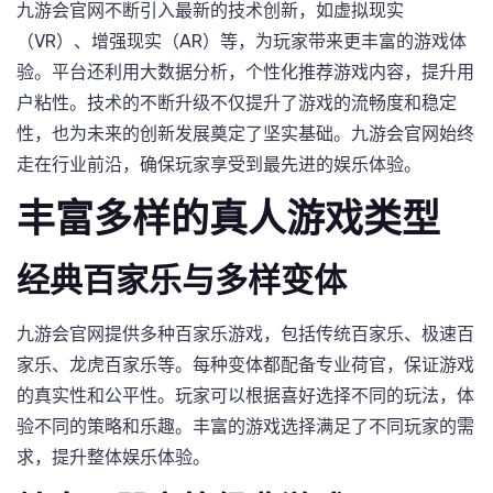
九游会官网不断引入最新的技术创新，如虚拟现实
（VR）、增强现实（AR）等，为玩家带来更丰富的游戏体
验。平台还利用大数据分析，个性化推荐游戏内容，提升用
户粘性。技术的不断升级不仅提升了游戏的流畅度和稳定
性，也为未来的创新发展奠定了坚实基础。九游会官网始终
走在行业前沿，确保玩家享受到最先进的娱乐体验。
丰富多样的真人游戏类型
经典百家乐与多样变体
九游会官网提供多种百家乐游戏，包括传统百家乐、极速百
家乐、龙虎百家乐等。每种变体都配备专业荷官，保证游戏
的真实性和公平性。玩家可以根据喜好选择不同的玩法，体
验不同的策略和乐趣。丰富的游戏选择满足了不同玩家的需
求，提升整体娱乐体验。