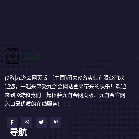
面的赛事资讯与实时比分更新
2026-08-03
J9九游备用网址为足球迷提供详细的世界杯赛
程安排、比分直播和赛事精彩集锦
2026-08-03
导航
了解
j9游
产品中心
公司简讯
公司服务
互动
九游会网页版