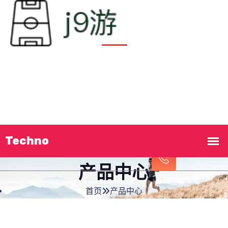
首页
了解
j9游
产品中心
公司简讯
立即致电!
公司服务
互动
九游会网页版
18454199202
产品中心
首页
产品中心